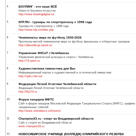
4
БОУЛИНГ - это наше ВСЁ
Новости боулинга по-русски
http://www.bowlingdigital.ru/
5
KFP.RU - турниры по спортпрогнозу с 1998 года
Турниры по спортпрогнозу с 1998 года
http://www.kfp.ru/index.php
6
Чемпионаты мира по футболу 1930-2026
Протоколы матчей чемпионатов мира по футболу финальных и отборочных турниров
http://allworldcup.narod.ru/
7
Управление ФКСиТ г.Челябинска
Управление физической культуры и спорта г. Челябинска
http://74-sport.ru
8
Художественная гимнастика для Вас
Информационный портал о художественной и эстетической гимнастике
http://rg4u.clan.su/
9
Федерация Легкой Атлетики Челябинской области
Федерация Легкой Атлетики Челябинской области
http://fla174.ru
10
Форум танцоров МФТС
Сайт и форум танцоров Московской Федерации Танцевального Спорта (МФТС), графики и
танцевальных событий.
http://www.oriondance.ru/forums/
11
Champion33.ru - спорт во Владимирской области
Сайт о спорте во Владимирской области
www.champion33.ru
12
НОВОСИБИРСКОЕ УЧИЛИЩЕ (КОЛЛЕДЖ) ОЛИМПИЙСКОГО РЕЗЕРВА