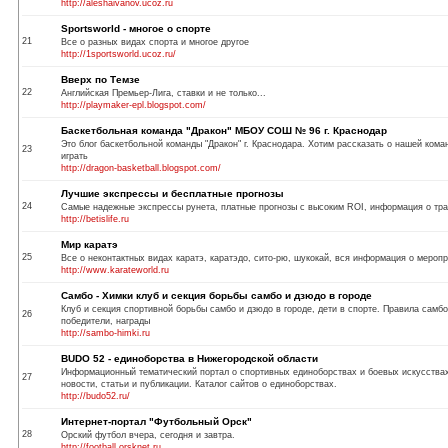
http://aleshaivanov.ucoz.ru
Sportsworld - многое о спорте
21
Все о разных видах спорта и многое другое
http://1sportsworld.ucoz.ru/
Вверх по Темзе
22
Английская Премьер-Лига, ставки и не только...
http://playmaker-epl.blogspot.com/
Баскетбольная команда "Дракон" МБОУ СОШ № 96 г. Краснодар
Это блог баскетбольной команды "Дракон" г. Краснодара. Хотим рассказать о нашей кома
23
играть
http://dragon-basketball.blogspot.com/
Лучшие экспрессы и бесплатные прогнозы
24
Самые надежные экспрессы рунета, платные прогнозы с высоким ROI, информация о тра
http://betislife.ru
Мир каратэ
25
Все о неконтактных видах каратэ, каратэдо, cито-рю, шукокай, вся информация о мероп
http://www.karateworld.ru
Самбо - Химки клуб и секция борьбы самбо и дзюдо в городе
Клуб и секция спортивной борьбы самбо и дзюдо в городе, дети в спорте. Правила самбо
26
победители, награды
http://sambo-himki.ru
BUDO 52 - единоборства в Нижегородской области
Информационный тематический портал о спортивных единоборствах и боевых искусствах
27
новости, статьи и публикации. Каталог сайтов о единоборствах.
http://budo52.ru/
Интернет-портал "Футбольный Орск"
28
Орский футбол вчера, сегодня и завтра.
http://football.orsknet.ru