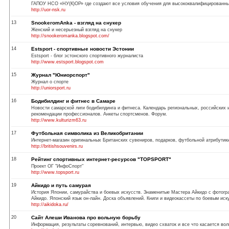
ГАПОУ НСО «НУ(К)ОР» где создают все условия обучения для высококвалифицированн
http://uor-nsk.ru
13
SnookeromAnka - взгляд на снукер
Женский и несерьезный взгляд на снукер
http://snookeromanka.blogspot.com/
14
Estsport - спортивные новости Эстонии
Estsport - блог эстонского спортивного журналиста
http://www.estsport.blogspot.com
15
Журнал "Юниорспорт"
Журнал о спорте
http://uniorsport.ru
16
Бодибилдинг и фитнес в Самаре
Новости самарской лиги бодибилдинга и фитнеса. Календарь региональных, российских 
рекомендации профессионалов. Анкеты спортсменов. Форум.
http://www.kulturizm63.ru
17
Футбольная символика из Великобритании
Интернет-магазин оригинальных Британских сувениров, подарков, футбольной атрибутик
http://britishsouvenirs.ru
18
Рейтинг спортивных интернет-ресурсов "TOPSPORT"
Проект ОГ "ИнфоСпорт"
http://www.topsport.ru
19
Айкидо и путь самурая
История Японии, самурайства и боевых искусств. Знаменитые Мастера Айкидо с фотогр
Айкидо. Японский язык он-лайн. Доска объявлений. Книги и видеокассеты по боевым иск
http://aikidoka.ru/
20
Сайт Алеши Иванова про вольную борьбу
Информация, результаты соревнований, интервью, видео схваток и все что касается во