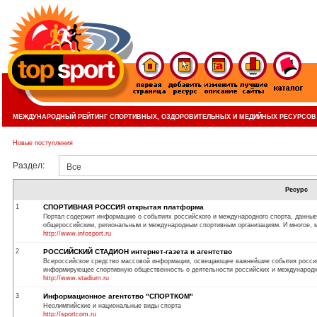
МЕЖДУНАРОДНЫЙ РЕЙТИНГ СПОРТИВНЫХ, ОЗДОРОВИТЕЛЬНЫХ И МЕДИЙНЫХ РЕСУРСОВ
Новые поступления
Раздел:
Все
Ресурс
1
СПОРТИВНАЯ РОССИЯ открытая платформа
Портал содержит информацию о событиях российского и международного спорта, данные
общероссийским, региональным и международным спортивным организациям. И многое, м
http://www.infosport.ru
2
РОССИЙСКИЙ СТАДИОН интернет-газета и агентство
Всероссийское средство массовой информации, освещающее важнейшие события российс
информирующее спортивную общественность о деятельности российских и международны
http://www.stadium.ru
3
Информационное агентство "СПОРТКОМ"
Неолимпийские и национальные виды спорта
http://sportcom.ru