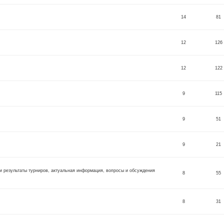
14
81
12
126
12
122
9
115
9
51
9
21
 результаты турниров, актуальная информация, вопросы и обсуждения
8
55
8
31