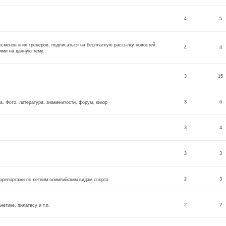
4
5
тсменов и их тренеров, подписаться на бесплатную рассылку новостей,
4
4
ями на данную тему.
3
15
3
6
а. Фото, литература, знаменитости, форум, юмор
3
4
3
3
2
3
орепортажи по летним олимпийским видам спорта
2
2
етике, пилатесу и т.п.