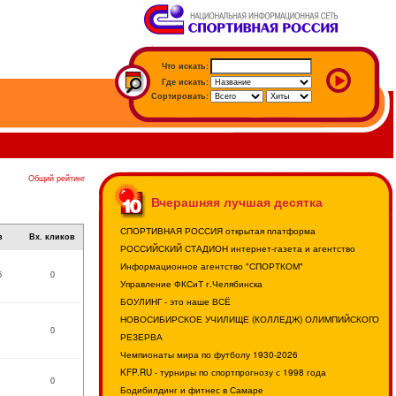
Что искать:
Где искать:
Сортировать:
Общий рейтинг
Вчерашняя лучшая десятка
СПОРТИВНАЯ РОССИЯ открытая платформа
в
Вх. кликов
РОССИЙСКИЙ СТАДИОН интернет-газета и агентство
Информационное агентство "СПОРТКОМ"
5
0
Управление ФКСиТ г.Челябинска
БОУЛИНГ - это наше ВСЁ
НОВОСИБИРСКОЕ УЧИЛИЩЕ (КОЛЛЕДЖ) ОЛИМПИЙСКОГО
0
РЕЗЕРВА
Чемпионаты мира по футболу 1930-2026
KFP.RU - турниры по спортпрогнозу с 1998 года
0
Бодибилдинг и фитнес в Самаре