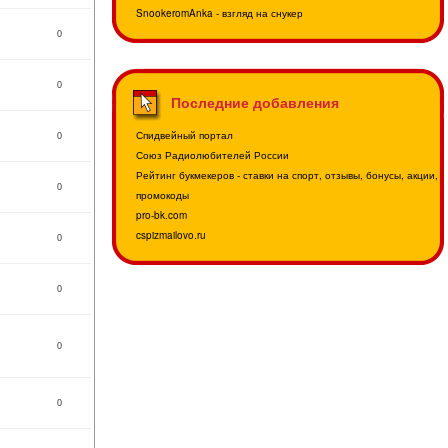
SnookeromAnka - взгляд на снукер
0
0
Последние добавления
Спидвейный портал
0
Союз Радиолюбителей России
Рейтинг букмекеров - ставки на спорт, отзывы, бонусы, акции,
0
промокоды
pro-bk.com
cspizmailovo.ru
0
0
0
0