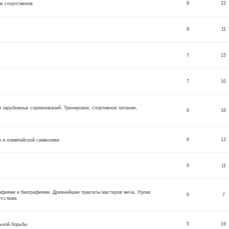
8
22
ых спортсменов
8
11
7
15
7
10
и зарубежных соревнований. Тренировки, спортивное питание,
6
16
6
13
и и олимпийской символики
6
11
афиями и биографиями. Древнейшие трактаты мастеров меча. Уроки
6
7
усствам.
5
16
льной борьбы