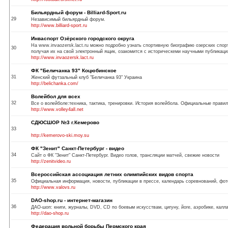
Бильярдный форум - Billiard-Sport.ru
29
Независимый бильярдный форум.
http://www.billiard-sport.ru
Инваспорт Озёрского городского округа
На www.invaozersk.lact.ru можно подробно узнать спортивную биографию озерских спор
30
получая их на свой электронный ящик, озакомится с историческеми научными публикаци
http://www.invaozersk.lact.ru
ФК "Беличанка 93" Коцюбинское
31
Женский футзальный клуб "Беличанка 93" Украина
http://belichanka.com/
Волейбол для всех
32
Все о волейболе:техника, тактика, тренировки. История волейбола. Официальные правил
http://www.volley4all.net
СДЮСШОР №3 г.Кемерово
33
http://kemerovo-ski.moy.su
ФК "Зенит" Санкт-Петербург - видео
34
Сайт о ФК "Зенит" Санкт-Петербург. Видео голов, трансляции матчей, свежие новости
http://zenitvideo.ru
Всероссийская ассоциация летних олимпийских видов спорта
35
Официальная информация, новости, публикации в прессе, календарь соревнований, фот
http://www.valovs.ru
DAO-shop.ru - интернет-магазин
36
ДАО-шоп: книги, журналы, DVD, CD по боевым искусствам, цигуну, йоге, аэробике, каллан
http://dao-shop.ru
Федерация вольной борьбы Пермского края