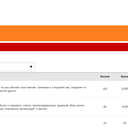
Хостов
Хито
 по российским спортсменам, тренерам и специалистам, сведения по
183
1528
ногое другое.
кого и мирового спорта, пропагандирующее здоровый образ жизни,
99
8748
х спортивных организаций, и прочее
16
93