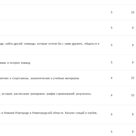
5
10
5
9
нде, найти друзей, команды, которые хотели бы с нами дружить, общаться и
5
8
5
8
вмах и потерях команд
4
22
риятиях и спортсменах, аналитические и учебные материалы
, история, расписание тренировок, график соревнований, результаты,
4
10
 в Нижнем Новгороде и Нижегородской области. Каталог секций и клубов,
4
8
4
6