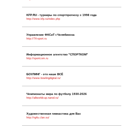
KFP.RU - турниры по спортпрогнозу с 1998 года
http://www.kfp.ru/index.php
Управление ФКСиТ г.Челябинска
http://74-sport.ru
Информационное агентство "СПОРТКОМ"
http://sportcom.ru
БОУЛИНГ - это наше ВСЁ
http://www.bowlingdigital.ru/
Чемпионаты мира по футболу 1930-2026
http://allworldcup.narod.ru/
Художественная гимнастика для Вас
http://rg4u.clan.su/