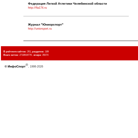
Федерация Легкой Атлетики Челябинской области
http://fla174.ru
Журнал "Юниорспорт"
http://uniorsport.ru
В рейтинге сайтов:
261,
разделов:
189
Всего хитов:
2718919776 ,
вчера:
35074
®
©
ИнфоСпорт
, 1998-2026