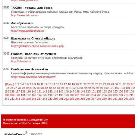
http://www.goalbet.ru
3946
TAKUMI - товары для бокса
Инвентарь и оборудование премиум-класса для бокса, мма, тайского бокса
http://www.takumi.su
3947
Антибукмекер
Бесплатные прогнозы на спорт, конкурсы
http://www.antibookers.ru/
3948
Шахматы на Chessgladiators
Шахматы скачать бесплатно.
http://gladiators-chess.ru/forum/index.php
3949
Planbet - прогнозы от лучших
Прогнозы на футбол от лучших спортивных аналитиков
http://planbet.ru
3950
Сообщество Heverest.ru
Новый информационно-коммуникационный канал по активному отдыху, путешествиям, outdoor
http://www.heverest.ru/community/
[Пред.]
1
2
3
4
5
6
7
8
9
10
11
12
13
14
15
16
17
18
19
20
21
22
23
24
25
26
27
28
29
30
31
32
33
34
75
76
77
78
79
80
81
82
83
84
85
86
87
88
89
90
91
92
93
94
95
96
97
98
99
100
101
102
103
104
10
135
136
137
138
139
140
141
142
143
144
145
146
147
148
149
150
151
152
153
154
155
156
157
158
188
189
190
191
192
193
194
195
196
197
198
199
200
201
202
203
204
205
206
207
208
209
210
211
241
242
243
244
245
246
247
248
249
250
251
252
253
254
255
256
257
258
259
260
261
262
263
264
В рейтинге сайтов:
249,
разделов:
189
Всего хитов:
2718872755 ,
вчера:
38100
®
©
ИнфоСпорт
, 1998-2026