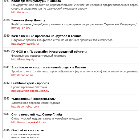
3937
Колледж физкультуры и спорта
Государственное бюджетное образовательное учреждение среднего профессионального образо
спорта и специалистов по физической культуре и спорту
http://ncor.ru
3938
Занятия Джиу Джитсу
Клуб Бушинкан Джиу–Джитсу является структурным подразделением Украинской Федерации Д
http://ju.zp.ua/
3939
Качественные прогнозы на футбол и теннис
Надёжные прогнозы на футбол и теннис от лучших прогнозистов и капперов.
http://www.sanelk.ru/
3940
ГУ ФОК в г. Первомайск Нижегородской области
Физкультурно-оздоровительный комплекс
http://fokubileyniy.ru
3941
Sportion.ru — спорт и активный отдых в Казани
Sportion.ru — это сайт, на котором собрана вся (ну или почти вся =) информация о спортивн
http://sportion.ru
3942
Biathlon-expert - прогноз
Прогнозирование биатлона
http://biathlon-expert.ucoz.ru/
3943
"Спортивный обозреватель"
Электронное периодическое издание
http://sport-oboz.com
3944
Синтетический лед Супер-Глайд
Синтетический лед для катков и хоккейных площадок
http://www.Superkatok.com
3945
Goalbet.ru - прогнозы
Спортивные прогнозы