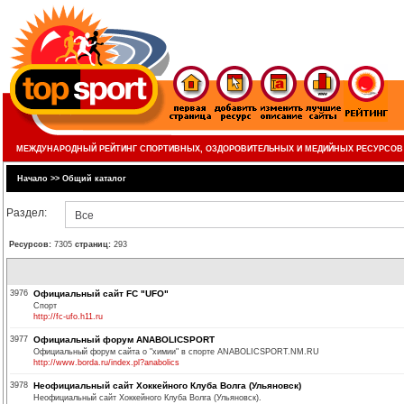
МЕЖДУНАРОДНЫЙ РЕЙТИНГ СПОРТИВНЫХ, ОЗДОРОВИТЕЛЬНЫХ И МЕДИЙНЫХ РЕСУРСОВ
Начало
>>
Общий каталог
Раздел:
Все
Ресурсов:
7305
страниц:
293
3976
Официальный сайт FC "UFO"
Спорт
http://fc-ufo.h11.ru
3977
Официальный форум ANABOLICSPORT
Официальный форум сайта о "химии" в спорте ANABOLICSPORT.NM.RU
http://www.borda.ru/index.pl?anabolics
3978
Неофициальный сайт Хоккейного Клуба Волга (Ульяновск)
Неофициальный сайт Хоккейного Клуба Волга (Ульяновск).