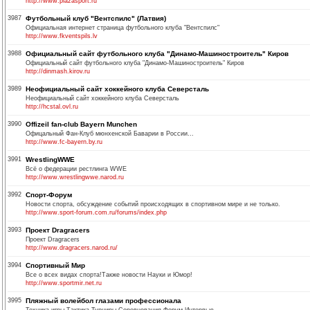
http://www.plazasport.ru
3987
Футбольный клуб "Вентспилс" (Латвия)
Официальная интернет страница футбольного клуба "Вентспилс"
http://www.fkventspils.lv
3988
Официальный сайт футбольного клуба "Динамо-Машиностроитель" Киров
Официальный сайт футбольного клуба "Динамо-Машиностроитель" Киров
http://dinmash.kirov.ru
3989
Неофициальный сайт хоккейного клуба Северсталь
Неофициальный сайт хоккейного клуба Северсталь
http://hcstal.ovl.ru
3990
Offizeil fan-club Bayern Munchen
Офицальный Фан-Клуб мюнхенской Баварии в России...
http://www.fc-bayern.by.ru
3991
WrestlingWWE
Всё о федерации рестлинга WWE
http://www.wrestlingwwe.narod.ru
3992
Спорт-Форум
Новости спорта, обсуждение событий происходящих в спортивном мире и не только.
http://www.sport-forum.com.ru/forums/index.php
3993
Проект Dragracers
Проект Dragracers
http://www.dragracers.narod.ru/
3994
Спортивный Мир
Все о всех видах спорта!Также новости Науки и Юмор!
http://www.sportmir.net.ru
3995
Пляжный волейбол глазами профессионала