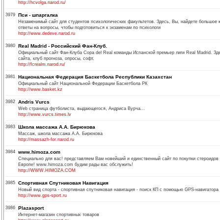
http://hcvolga.narod.ru/
3979
Пси - шпаргалка
Незаменимый сайт для студентов психологических факультетов. Здесь, Вы, найдете большое
ответы на вопросы, чтобы подготовиться к экзаменам по психологи
http://www.dedeve.narod.ru
3980
Real Madrid - Российский Фан-Клуб.
Официальный сайт Фан-Клуба Copa del Real команды Испанской премьер лиги Real Madrid. Зд
сайта, клуб прогноза, опросы, софт.
http://fcrealm.narod.ru/
3981
Национальная Федерация Баскетбола Республики Казахстан
Официальный сайт Национальной Федерации Баскетбола РК
http://www.basket.kz
3982
Andris Vurcs
Web страница футболиста, выдающегося, Андриса Вурча...
http://www.vurcs.times.lv
3983
Школа массажа А.А. Бирюкова
Массаж, школа массажа А.А. Бирюкова
http://massazh-for.narod.ru
3984
www.himoza.com
Специально для вас! представляем Вам новейший и единственный сайт по покупки стероидов 
Европе! www.himoza.com будим рады вас обслужить!
http://WWW.HIMOZA.COM
3985
Спортивная Спутниковая Навигация
Новый вид спорта - спортивная спутниковая навигация - поиск КП с помощью GPS-навигатора
http://www.gps-sport.ru
3986
Plazasport
Интернет-магазин спортивных товаров