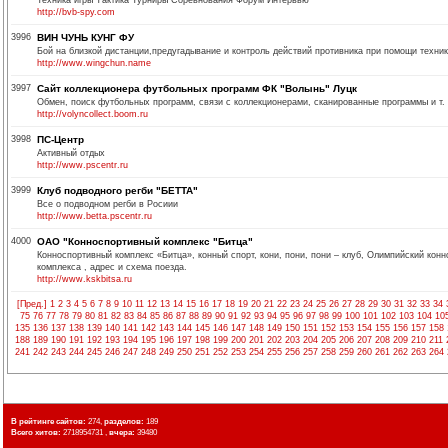
Техника игры Тактика Турниры Соревнования Форум Интервью
http://bvb-spy.com
3996
ВИН ЧУНЬ КУНГ ФУ
Бой на близкой дистанции,предугадывание и контроль действий противника при помощи техники
http://www.wingchun.name
3997
Сайт коллекционера футбольных программ ФК "Волынь" Луцк
Обмен, поиск футбольных программ, связи с коллекционерами, сканированные программы и т. 
http://volyncollect.boom.ru
3998
ПС-Центр
Активный отдых
http://www.pscentr.ru
3999
Клуб подводного регби "БЕТТА"
Все о подводном регби в Росиии
http://www.betta.pscentr.ru
4000
ОАО "Конноспортивный комплекс "Битца"
Конноспортивный комплекс «Битца», конный спорт, кони, пони, пони – клуб, Олимпийский конн
комплекса , адрес и схема поезда.
http://www.kskbitsa.ru
[Пред.]
1
2
3
4
5
6
7
8
9
10
11
12
13
14
15
16
17
18
19
20
21
22
23
24
25
26
27
28
29
30
31
32
33
34
75
76
77
78
79
80
81
82
83
84
85
86
87
88
89
90
91
92
93
94
95
96
97
98
99
100
101
102
103
104
10
135
136
137
138
139
140
141
142
143
144
145
146
147
148
149
150
151
152
153
154
155
156
157
158
188
189
190
191
192
193
194
195
196
197
198
199
200
201
202
203
204
205
206
207
208
209
210
211
241
242
243
244
245
246
247
248
249
250
251
252
253
254
255
256
257
258
259
260
261
262
263
264
В рейтинге сайтов:
274,
разделов:
189
Всего хитов:
2718954731 ,
вчера:
39480