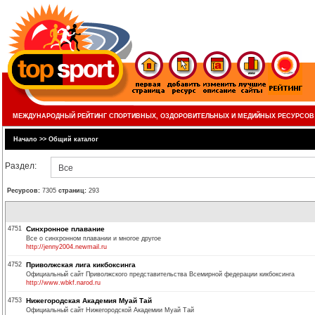
МЕЖДУНАРОДНЫЙ РЕЙТИНГ СПОРТИВНЫХ, ОЗДОРОВИТЕЛЬНЫХ И МЕДИЙНЫХ РЕСУРСОВ
Начало
>>
Общий каталог
Раздел:
Все
Ресурсов:
7305
страниц:
293
4751
Синхронное плавание
Все о синхронном плавании и многое другое
http://jenny2004.newmail.ru
4752
Приволжская лига кикбоксинга
Официальный сайт Приволжского представительства Всемирной федерации кикбоксинга
http://www.wbkf.narod.ru
4753
Нижегородская Академия Муай Тай
Официальный сайт Нижегородской Академии Муай Тай