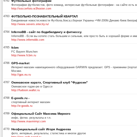
4762
Футбольные фотографии
Фотографии футболистов, фото команд, интересные футбольные фотографии - на сайте есть в
http://soccerfoto.w3hoster.com
4763
ФУТБОЛЬНО-ПОЗНАВАТЕЛЬНЫЙ КВАРТАЛ
Ежедневные новости;новости Футбола,бокса;сборная Украины =ЧМ-2006г;Динамо Киев:биографи
http://www.severs.sitecity.ru/
4764
InfernoBB - сайт по бодибилдингу и фитнессу.
InfernoBB - Если вы хотите стать большим и сильным, или просто быть в хорошей форме и име
http://www.infernobb.com
4765
fcbm
FC Bayern Munchen
http://www.fcbm.ru
4766
GPS-market
Интернет-магазин навигационного оборудования GARMIN предлагает: GPS - приемники (портат
Москве.
http://gps.eu.ru
4767
Окинавское каратэ, Спортивный клуб "Фудосин"
Окинавское годзю-рю в Одессе
http://fudosin.wallst.ru
4768
E-goods.ru -
спортивный интернет магазин
http://e-goods.ru
4769
Официальный Сайт Максима Мирного
инфо, фотки, результаты и т.п.
http://www.maxmirnyi.com
4770
Неофициальный сайт Игоря Андреева
фото, интервью, результаты, статистика и многое другое