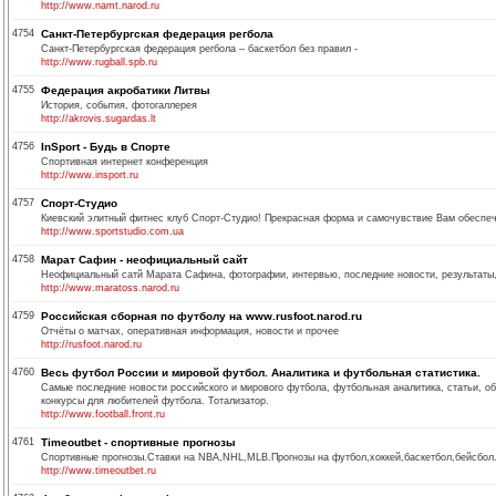
http://www.namt.narod.ru
4754
Санкт-Петербургская федерация регбола
Санкт-Петербургская федерация регбола – баскетбол без правил -
http://www.rugball.spb.ru
4755
Федерация акробатики Литвы
История, события, фотогаллерея
http://akrovis.sugardas.lt
4756
InSport - Будь в Спорте
Спортивная интернет конференция
http://www.insport.ru
4757
Спорт-Студио
Киевский элитный фитнес клуб Спорт-Студио! Прекрасная форма и самочувствие Вам обеспечен
http://www.sportstudio.com.ua
4758
Марат Сафин - неофициальный сайт
Неофициальный сатй Марата Сафина, фотографии, интервью, последние новости, результаты, 
http://www.maratoss.narod.ru
4759
Российская сборная по футболу на www.rusfoot.narod.ru
Отчёты о матчах, оперативная информация, новости и прочее
http://rusfoot.narod.ru
4760
Весь футбол России и мировой футбол. Аналитика и футбольная статистика.
Самые последние новости российского и мирового футбола, футбольная аналитика, статьи, обз
конкурсы для любителей футбола. Тотализатор.
http://www.football.front.ru
4761
Timeoutbet - спортивные прогнозы
Спортивные прогнозы.Ставки на NBA,NHL,MLB.Прогнозы на футбол,хоккей,баскетбол,бейсбол.
http://www.timeoutbet.ru