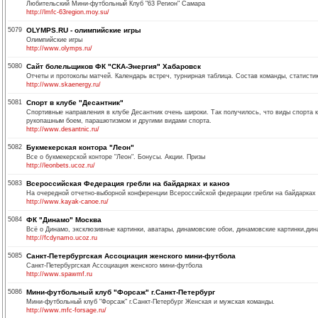
Любительский Мини-футбольный Клуб "63 Регион" Самара
http://lmfc-63region.moy.su/
5079
OLYMPS.RU - олимпийские игры
Олимпийские игры
http://www.olymps.ru/
5080
Сайт болельщиков ФК "СКА-Энергия" Хабаровск
Отчеты и протоколы матчей. Календарь встреч, турнирная таблица. Состав команды, статистик
http://www.skaenergy.ru/
5081
Спорт в клубе "Десантник"
Спортивные направления в клубе Десантник очень широки. Так получилось, что виды спорта 
рукопашным боем, парашютизмом и другими видами спорта.
http://www.desantnic.ru/
5082
Букмекерская контора "Леон"
Все о букмекерской конторе "Леон". Бонусы. Акции. Призы
http://leonbets.ucoz.ru/
5083
Всероссийская Федерация гребли на байдарках и каноэ
На очередной отчетно-выборной конференции Всероссийской федерации гребли на байдарках 
http://www.kayak-canoe.ru/
5084
ФК "Динамо" Москва
Всё о Динамо, эксклюзивные картинки, аватары, динамовские обои, динамовские картинки,дин
http://fcdynamo.ucoz.ru
5085
Санкт-Петербургская Ассоциация женского мини-футбола
Санкт-Петербургская Ассоциация женского мини-футбола
http://www.spawmf.ru
5086
Мини-футбольный клуб "Форсаж" г.Санкт-Петербург
Мини-футбольный клуб "Форсаж" г.Санкт-Петербург Женская и мужская команды.
http://www.mfc-forsage.ru/