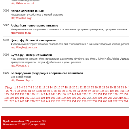
Хоккейный видеопортал
http://khltv.ucoz.ru/
5096
Легкая атлетика юных
Информация о событиях в легкой атлетике
http://nastart.org/
5097
Aloha-fit.ru - спортивное питание
Интернет-магазин спортивного питания, составление программ тренировок, программ питания.
http://aloha-fit.ru/
5098
Центр футбольной экипировки
Футбольный интернет-магазин создавался для ознакомления с нашими товарами команд разног
http://beybegi.com.ua
5099
Бутса.ру - интернет-магазин
Наш интернет-магазин бутс предлагает вам купить футбольные бутсы Nike Найк Adidas Адид
вратарские перчатки, гетры, футбольные щитки, рюкзаки
http://bootsa.ru
5100
Белгородская федерация спортивного пэйнтбола
Все о пэйнтболе
http://www.bfsp.ru
[Пред.]
1
2
3
4
5
6
7
8
9
10
11
12
13
14
15
16
17
18
19
20
21
22
23
24
25
26
27
28
29
30
31
32
33
34
75
76
77
78
79
80
81
82
83
84
85
86
87
88
89
90
91
92
93
94
95
96
97
98
99
100
101
102
103
104
10
135
136
137
138
139
140
141
142
143
144
145
146
147
148
149
150
151
152
153
154
155
156
157
158
188
189
190
191
192
193
194
195
196
197
198
199
200
201
202
203
204
205
206
207
208
209
210
211
241
242
243
244
245
246
247
248
249
250
251
252
253
254
255
256
257
258
259
260
261
262
263
264
В рейтинге сайтов:
275,
разделов:
189
Всего хитов:
2718980537 ,
вчера:
35938