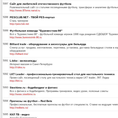
5087
Сайт для любителей отечественного футбола
Развлекательный сайт со статьями посвященными футболу, трансферах и аналитике футбольн
http://www.BTeme.narod.ru
5088
PESCLUB.NET - ТВОЙ PES-портал
Стань тренером
http://pesclub.net
5089
Футбольная команда "Буревестник-98"
Всё о "Буревестнике-98" - футбольной команде игроков 1998 года рождения СДЮШОР "Буревест
http://www.burevestnik-98.ru
5090
Billiard trade - обородувание и аксессуары для бильярда
Спектр услуг: продажа, изготовление, перетяжка, установка, доставка бильярдных столов в к
оборудования
http://billiard.ms/
5091
L-bike - велосипеды
Интернет-магазин в Санкт-Петербурге
http://l-bike.ru
5092
LKT Leader - профессионально-тренировочный стол для настольного тенниса
Промо-сайт, посвященный столу для настольного тенниса марки LKT leader, ЛКТ Лидер
http://lktl.ru
5093
Steeltime.ru - бодибилдинг и фитнес
Все о фитнесе и бодибилдинге. Программы тренировок, видео уроки, полезные советы
http://www.steeltime.ru
5094
Прогнозы на футбол -- Red Bets
Профессиональные, бесплатные прогнозы на футбол от специалиста. Ставки на ведущие чем
http://redbets.ru/
5095
КХЛ ТВ - видео