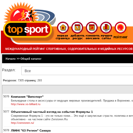
МЕЖДУНАРОДНЫЙ РЕЙТИНГ СПОРТИВНЫХ, ОЗДОРОВИТЕЛЬНЫХ И МЕДИЙНЫХ РЕСУРСОВ
Начало
>>
Общий каталог
Раздел:
Все
Ресурсов:
7305
страниц:
293
5076
Компания "Випспорт"
Бильярдные столы и аксессуары от ведущих мировых производителей. Продажа в Воронеже, о
http://www.vs-billiard.ru
5077
Объективный частный взгляд на события Формулы 1
Современная Формула 1 - это не только гонки... Это ещё и закулисные страсти, политика и в
объективно - на частном сайте Zerstoren.Ru
http://zerstoren.ru/
5078
ЛМФК "63 Регион" Самара