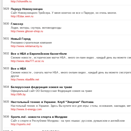
http://shorelife.ru
5629
Паркур Новокузнецка
Сайт Новокузнецкого Трейсера. У меня конечно не все о Паркуре, но очень многое.
http://Edax.wen.ru
5630
Глиссер
Лодки, моторы, скутера, мотовездеходы
http://www.glisser-shop.ru
5631
Новый Город
Рекламно-строителная компания
http://www.reklamacity.ru
5632
Все о НБА и Европейском баскетболе
Свежие новости , исторические матчи НБА , много он-лаин видео , каждый день вы можете с
http://www.nba777.ucoz.ru
5633
Все о НБА
Свежие новости , скачать матчи НБА , много онлаин видео , каждый день вы можете смсотре
другое
http://www.nba4life.net
5634
Белорусская федерация хоккея на траве
Официальный сайт ОО Белорусская Федерация хоккея на траве
http://bfh.by
5635
Настольный теннис в Украине. Клуб "Энергия" Полтава
Настольный теннис в Украине. Здесь Вы купите все для игры: столы, основания, накладки, мячи и 
http://www.tt-energy.com
5636
Sports.md - новости спорта в Молдове
Сайт о спорте в Республике Молдова - на трех языках: русском, румынском и английском
http://sports.md