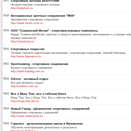
5637
Спортивное питание BODYFORM
Интернет-магазин спортивного питания
http://bodyform.ru
5638
Бескаркасные арочные сооружения "ЯНА"
Экономичные спортивные сооружения
http://www.stroim.ucoz.ru
5639
ООО "Славянский Мотив" - спортивно-игровые комплексы
Фирма "Славянский Мотив" работает в области проектирования, изготовления и установки обор
игровых комплексов
http://slmotiv.by.ru/
5640
Спортивные покрытия
Оптовая торговля отделочными материалами. спортивными покрытиями. Нижний Новгород
http://www.lkgroup-nn.ru
5641
Sport-katalog - спортивное снаряжение
Каталог спортивного снаряжения
http://sport-katalog.com.ua
5642
Xdriver - активный отдых
Все для активного отдыха
http://exdriver.com.ua
5643
Все о Muay Thai, все о тайском боксе
Muay Thai. Все о Muay Thai. Все о тайском боксе. Все о Muay Thai.
http://muay-thai.net.ru/
5644
Новый Город - оформление спортивных сооружений
Оформление спортивных сооружений
http://www.reklamacity.ru/
5645
Горизонт - дельтапланерная школа в Жуковском
Обучение пилотированию дельтаплана и дельталета