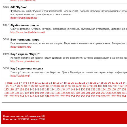
http://www.fly4fun.ru
5646
ФК "Рубин"
Футбольный клуб "Рубин" стал чемпионом России 2008. Давайте поближе познакомимся с каза
последние новости, трансферы из стана команды
http://fcrubin-kazan.ru/
5647
Футбольные факты
Сайт о футболе. Статьи, истории, биографии, интервью, футбольная статистика. Интересные 
http://www.football-facts.net/
5648
Все чемпионы мира
Все чемпионы мира по всем видам спорта. Взрослые и юношеские соревнования. Биографии 
http://luzerov.net/
5649
Клуб каратэ "Ягуар"
История появления каратэ, стиля Шотокан и его снователя, а также информация о занятиях ка
http://www.shotokan.su
5650
Клуб королевы спорта
Это клуб легкоатлетического сообщества. Здесь Вы найдете статьи, методики, видео и фотог
http://laclub.org/
[Пред.]
1
2
3
4
5
6
7
8
9
10
11
12
13
14
15
16
17
18
19
20
21
22
23
24
25
26
27
28
29
30
31
32
33
34
75
76
77
78
79
80
81
82
83
84
85
86
87
88
89
90
91
92
93
94
95
96
97
98
99
100
101
102
103
104
10
135
136
137
138
139
140
141
142
143
144
145
146
147
148
149
150
151
152
153
154
155
156
157
158
188
189
190
191
192
193
194
195
196
197
198
199
200
201
202
203
204
205
206
207
208
209
210
211
241
242
243
244
245
246
247
248
249
250
251
252
253
254
255
256
257
258
259
260
261
262
263
264
В рейтинге сайтов:
275,
разделов:
189
Всего хитов:
2718988946 ,
вчера:
35938