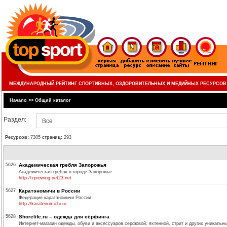
МЕЖДУНАРОДНЫЙ РЕЙТИНГ СПОРТИВНЫХ, ОЗДОРОВИТЕЛЬНЫХ И МЕДИЙНЫХ РЕСУРСОВ
Начало
>>
Общий каталог
Раздел:
Все
Ресурсов:
7305
страниц:
293
5626
Академическая гребля Запорожья
Академическая гребля в городе Запорожье
http://zprowing.net23.net
5627
Каратэномичи в России
Федерация каратэномичи России
http://karatenomichi.ru
5628
Shorelife.ru – одежда для сёрфинга
Интернет-магазин одежды, обуви и аксессуаров серфовой, яхтенной, стрит и других уникальны