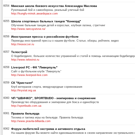
6054
Минская школа боевого искусства Александра Маслова
Рукопашный бой и самооборона, реальный уличный бой
http://kungfu-minsk.awardspace.com
6055
Школа спортвных бальных танцев "Конкорд"
Обучение бальным танцам детей и взрослых, клубная латина, стретчинг
http://www.tancuyutvse.ru/
6056
Иностранная пресса о российском футболе
Переводы иностранной прессы о нашем футболе. Статьи, обзоры, рейтинги, видео
http://inosoccer.ru
6057
Телострой
О бодибилдинге, большое количество упражнений и статей в помощь начинающим бодибилдер
http://www.telostroi.ru
6058
Liverpool FC - ФК "Ливерпуль"
Сайт о футбольном клубе "Ливерпуль"
http://www.liverpool-live.com
6059
СК "Кристалл"
Клуб ветеранов спорта, международные соревнования
http://krystal.org.ua
6060
ЧП "ШВАЧКО", SPORTBUDO - экипировка и снаряжение
Производство оборудования и экипировки для бокса и единоборств
http://sportbudo.com.ua
6061
Правила бильярда
Техника и тактика игры на бильярде. Правила бильярда
http://www.pravila-billiarda.com
6062
Форум любителей экстрима и активного отдыха
На нашем форуме Вы можете найти единомышленников в своем направлении экстремального спо