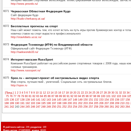
Интернет-магазин спортивных велосипедов. Иллюстрированный каталог велосипедов, запчасте
http://www.provelo.ru/
6071
Черкасская Областная Федерация Кудо
Сайт федерации Кудо
http://kudo-cherkassy.at.ua/
6072
Бесплатные прогнозы на спорт
Наш сайт может помочь тем, кто хочет встать на путь игры против букмекерских контор и тота
новичка ставок на спорт вырасти в профессионального
http://stavkibets.ucoz.ru/
6073
Федерация Тхэквондо (ИТФ) по Владимирской области
Официальный сайт Федерации Тхэквондо (ИТФ)
http://taekwondo33.ru/
6074
Интернет-магазин RussSport
Компания RussSport работает на российском рынке спортивных товаров с 2008 года, наша ко
силовых тренажеров.
http://www.russsport.ru/
6075
Spox.ru – интернет-проект об экстремальных видах спорта
Мир спорта, путешествий , увлечений. Социальная сеть экстремальных блогов.
http://spox.ru
[Пред.]
1
2
3
4
5
6
7
8
9
10
11
12
13
14
15
16
17
18
19
20
21
22
23
24
25
26
27
28
29
30
31
32
33
34
75
76
77
78
79
80
81
82
83
84
85
86
87
88
89
90
91
92
93
94
95
96
97
98
99
100
101
102
103
104
10
135
136
137
138
139
140
141
142
143
144
145
146
147
148
149
150
151
152
153
154
155
156
157
158
188
189
190
191
192
193
194
195
196
197
198
199
200
201
202
203
204
205
206
207
208
209
210
211
241
242
243
244
245
246
247
248
249
250
251
252
253
254
255
256
257
258
259
260
261
262
263
264
В рейтинге сайтов:
249,
разделов:
189
Всего хитов:
2718859669 ,
вчера:
38100