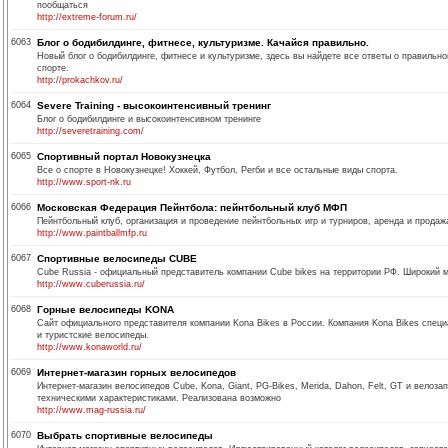
пообщаться
http://extreme-forum.ru/
6063
Блог о бодибилдинге, фитнесе, культуризме. Качайся правильно.
Новый блог о бодибилдинге, фитнесе и культуризме, здесь вы найдете все ответы о правильн
спорте.
http://prokachkov.ru/
6064
Severe Training - высокоинтенсивный тренинг
Блог о бодибилдинге и высокоинтенсивном тренинге
http://severetraining.com/
6065
Спортивный портал Новокузнецка
Все о спорте в Новокузнецке! Хоккей, Футбол, Регби и все остальные виды спорта.
http://www.sport-nk.ru
6066
Московская Федерация Пейнтбола: пейнтбольный клуб МФП
Пейнтбольный клуб, организация и проведение пейнтбольных игр и турниров, аренда и продаж
http://www.paintballmfp.ru
6067
Спортивные велосипеды CUBE
Cube Russia - официальный представитель компании Cube bikes на территории РФ. Широкий м
http://www.cuberussia.ru/
6068
Горные велосипеды KONA
Сайт официального представителя компании Kona Bikes в России. Компания Kona Bikes спец
и туристские велосипеды.
http://www.konaworld.ru/
6069
Интернет-магазин горных велосипедов
Интернет-магазин велосипедов Cube, Kona, Giant, PG-Bikes, Merida, Dahon, Felt, GT и велоз
техническими характеристиками. Реализована возможно
http://www.mag-russia.ru/
6070
Выбрать спортивные велосипеды