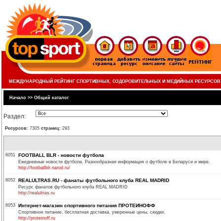
МЕЖДУНАРОДНЫЙ РЕЙТИНГ СПОРТИВНЫХ, ОЗДОРОВИТЕЛЬНЫХ И МЕДИЙНЫХ РЕСУРСОВ
Начало
>>
Общий каталог
Раздел:
Ресурсов:
7305
страниц:
293
6051
FOOTBALL BLR - новости футбола
Ежедневные новости футбола. Разнообразная информация о футболе в Беларуси и мире.
http://footballblr.narod.ru/
6052
REALULTRAS.RU - фанаты футбольного клуба REAL MADRID
Ресурс фанатов футбольного клуба REAL MADRID
http://realultras.ru
6053
Интернет-магазин спортивного питания ПРОТЕИНОФФ
Спортивное питание, бесплатная доставка, умеренные цены, скидки.
http://proteinoff.ru