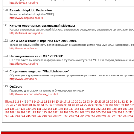
http://zdorova-narod.ru
120
Estonian Hapkido Federation
Korean martial art - Hapkido (WHF)
http://www.hapkido-club.tk
121
Каталог спортивных организаций г.Москвы
Каталог спортивных организаций Москвы: спортивные сооружения, спортивные организации (г
http://infobank.mossport.ru
122
Всё о Баскетболе и игре Nba Live 2003-2004
Только на нашем сайте есть вся информация о Баскетболе и игре Nba Live 2003. Биографии, обо
http://www.nba.dax.ru
123
Неовициальный сайт ФК "РЕУТОВ"
На этом сайте вы найдете информацию о футбольном клубе "РЕУТОВ" и втором дивизионе чем
http://fcreutov.narod.ru
124
Спортивное видео от "Vlad Lishbergov"
Обучающие и документальные спортивные программы на различных видеоносителях от производи
http://www.3dvideo.ru
125
OnCourt
Программа для ставок на теннис в букмекерских конторах
http://www.oncourt.info/index_rus.html
[Пред.]
1
2
3
4
5
6
7
8
9
10
11
12
13
14
15
16
17
18
19
20
21
22
23
24
25
26
27
28
29
30
31
32
33
34
75
76
77
78
79
80
81
82
83
84
85
86
87
88
89
90
91
92
93
94
95
96
97
98
99
100
101
102
103
104
10
135
136
137
138
139
140
141
142
143
144
145
146
147
148
149
150
151
152
153
154
155
156
157
158
188
189
190
191
192
193
194
195
196
197
198
199
200
201
202
203
204
205
206
207
208
209
210
211
241
242
243
244
245
246
247
248
249
250
251
252
253
254
255
256
257
258
259
260
261
262
263
264