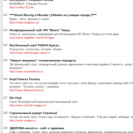
ВОЛЕЙБОЛ. Сборная России
http://volley.r52.info
112
****Street Racing в Москве ( 240км/ч по улицам города )****
Видео , фото ,фильмы о гонках
http://video.dragrace.ru/
113
Неофициальный сайт ФК "Волга" Тверь
Новости, результаты, информация для болельщиков ФК "Волга" (Тверь) во всём мире
http://www.angelfire.com/ks2/volga/
114
Футбольный клуб ТОБОЛ Курган
Результаты, статистика, история, обзоры
http://www.tobol-kurgan.narod.ru
115
"Новые вершины" телевизионная передача
Экстремальный спорт, запредельный уровень адреналина и максимум драйва! Смелость, упорст
Вершины"!
http://www.nvsemenova.ru
116
Клуб Fitness Factory
Это место для тех, кто по-настоящему хочет улучшать свою фигуру, накачивать мышцы либо сб
вечером - "потягать штангу", например.
http://www.fitnessfactory.ru
117
Ski Club
Санкт-Петербургский виртуальный горнолыжный клуб
http://www.skiclub.snegny.ru/
118
Горнолыжный курорт Снежный
Лучше гор могут быть только горы «Снежного». «Курорт Снежный» - Рай для людей, любящих э
http://www.snegny.ru
119
ЗДОРОВА-narod.ru - сайт о здоровье
Сайт о здоровье. Cпорт, баня, вредные привычки и болезни, физиология, рекомендации как но