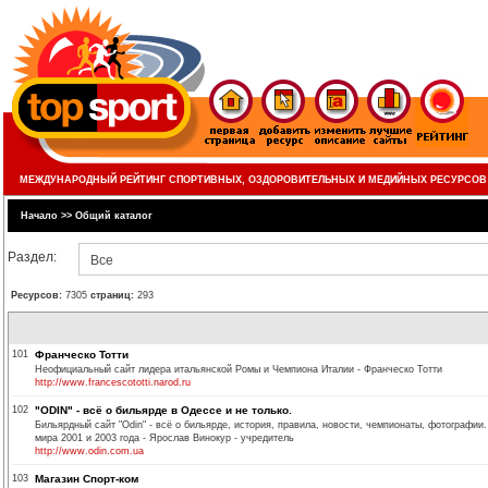
МЕЖДУНАРОДНЫЙ РЕЙТИНГ СПОРТИВНЫХ, ОЗДОРОВИТЕЛЬНЫХ И МЕДИЙНЫХ РЕСУРСОВ
Начало
>>
Общий каталог
Раздел:
Все
Ресурсов:
7305
страниц:
293
101
Франческо Тотти
Неофициальный сайт лидера итальянской Ромы и Чемпиона Италии - Франческо Тотти
http://www.francescototti.narod.ru
102
"ODIN" - всё о бильярде в Одессе и не только.
Бильярдный сайт "Odin" - всё о бильярде, история, правила, новости, чемпионаты, фотографи
мира 2001 и 2003 года - Ярослав Винокур - учредитель
http://www.odin.com.ua
103
Магазин Спорт-ком