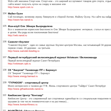
Web-сайт магазина Спорт-ком. Спорт-ком – это широкий ассортимент товаров для спорта, отды
сайта может получить купон на скидку в магазине или
http://www.sport-com.ru
104
Майкл Оуэн
Сай посвящен, великому игроку Ливерпуля и сборной Англии, Майклу Оуэну. На сайте вы найде
http://owen-fan.narod.ru
105
Фан-клуб Оле Эйнара Бьорндалена
Все о знаменитом норвеском биатлонисте Оле Эйнаре Бьорндалене: интервью, статьи из пресс
в целом. Мы рады всем поклонникам биатлона!
http://oeb.narod.ru
106
Самолет-боулинг
"Самолет-Боулинг" - один из самых крупных боулинг-центров Москвы, насчитывающий 34 дорожк
первом этаже, 24 дорожки - на третьем.
http://www.samolet-bowling.ru
107
Первый петербургский велосипедный журнал Veloteam / Велокоманда
Первый велосипедный журнал Санкт-Петербурга
http://veloteam.spb.ru
108
СК "Энергия" Таэквондо ITF г. Барнаул
СК "Энергия" Таэквондо ITF г. Барнаул
http://www.energy.barnaul.ru
109
"TYPHOON" - спортивный центр
Много интересного о таэквон-до ГТФ, Жизнь спортивного центра "Тайфун" Санкт-Петербург
http://www.gtftaekwondo.narod.ru
110
Кикбоксинг Центр "Кентавр"
Кикбоксинг Центр - это современный зал спортивных единоборств со специальным покрытием п
грушами (в том числе пневматическая и на растяжках)...
http://www.kentavrfitness.ru
111
ВОЛЕЙБОЛ. Сборная России