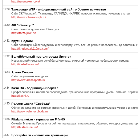
http://ru-snooker.com/
1429
Тхэквондо WTF - информационный сайт о боевом искусстве
Сайт СК "Чирисан". Тхэквондо, ХАПКИДО, ЧХАРЕК. новости тхэквондо, полезные статьи.
http://www.chirisan-spb.ru/
1430
ФК "Ювентус"
Сайт фанатов туринского Ювентуса
http://forza-juve.ru/
1431
Крути Педали
Сайт посвященный велотуризму и велоспорту, есть все, от ремонт велосипеды, до полезных с
http://krytipedali.110mb.com/
1432
Волейбольный портал города Иркутск
Новости любительского волейбола Иркутска, открытый чемпионат любительских команд.
http://irk-ball.ucoz.ru/
1433
Арена Спорта
Сайт спортивных конкурсов
http://www.arenasporta.ru
1434
Качи.RU - бодибилдинг-портал
Профессионалы и любители бодибилдинга, тренировочные программы, диеты, питание, чертежи
http://kachi.ru
1435
Роллер школа "Свобода"
Обучение катанию на роликах взрослых и детей. Групповые и индивидуальные уроки с инструк
http://www.roller-svoboda.ru
1436
Fifafans.net.ru - турниры по Fifa-09
Он-лайн Матчи на Призы и на рейтинг на награды и на медали, общения, конкурсы,тотализаторы
http://fifafans.net.ru/
1437
Sport-piter.ru - испанские тренажеры