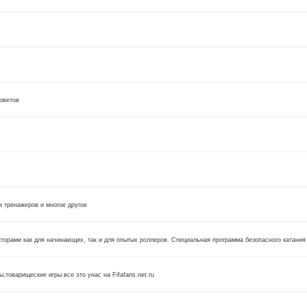
оветов
 тренажеров и многое другое
торами как для начинающих, так и для опытых роллеров. Специальная программа безопасного катания 
,товарищеские игры все это унас на Fifafans.net.ru