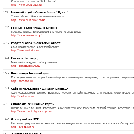
Испанские тренажеры "BH Fitness"
http://www.sport-piter.ru
1438
Минский клуб тайского бокса "Булат"
Уроки тайского бокса от чемпионов мира
http://www.club-bulat.com/
1439
Горные велосипеды в Минске
Продажа горных велосипедов в Минске по спец-ценам
http://www.velozona.by/
1440
Издательство "Советский спорт"
Сайт издательства "Советский спорт"
http://sovsportizdat.ru
1441
Планета Бильярд
Магазин бильярдного оборудования
http://planeta-billiard.ru/
1442
Весь спорт Новосибирска
Последние новости спорта Новосибирска, комментарии, интервью, фото спортивных мероприя
http://onesport.ru
1443
Сайт болельщиков "Динамо" Барнаул
Сайт болельщиков "Динамо" Барнаул, новости, он-лайн, результаты, интервью, фото, видео, а
http://wsd.ucoz.ru
1444
Лиговские теннисные корты
Школа тенниса в Санкт-Петербурге. Обучение теннису взрослым, детский теннис. Телефон: 8 (8
http://www.tennis-ligovka.spb.ru/
1445
Формула-1 на DVD
На сайте представлен каталог частной коллекции видео записей автогонок в классе Формула-1
http://dvd-f1.hih.ru