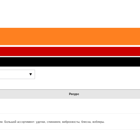
Ресурс
и. Большой ассортимент: удочки, спиннинги, виброхвосты, блесна, воблеры.