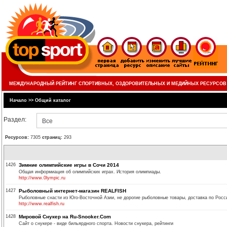
МЕЖДУНАРОДНЫЙ РЕЙТИНГ СПОРТИВНЫХ, ОЗДОРОВИТЕЛЬНЫХ И МЕДИЙНЫХ РЕСУРСОВ
Начало
>>
Общий каталог
Раздел:
Все
Ресурсов:
7305
страниц:
293
1426
Зимние олимпийские игры в Сочи 2014
Общая информиация об олимпийских играх. История олимпиады.
http://www.0lympic.ru
1427
Рыболовный интернет-магазин REALFISH
Рыболовные снасти из Юго-Восточной Азии, не дорогие рыболовные товары, доставка по Росси
http://www.realfish.ru
1428
Мировой Снукер на Ru-Snooker.Com
Сайт о снукере - виде бильярдного спорта. Новости снукера, рейтинги