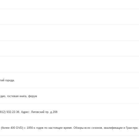
тий города.
удио, гостевая книга, форум
12) 932-22-36. Адрес: Лиговский пр. д.208
 (более 400 DVD) с 1950-х годов по настоящее время. Обзоры всех сезонов, квалификации и Гран-при,