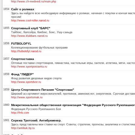
http://www.ch-medvedi.ru/main.php
1654
Сайт о роликах
Здесь вы найдете всю необходимую информацию о роликах, начиная с покупки и кончая мастерс
просим!
http://www.cool-roller.narod.ru
1655
Спортивный клуб "БАРС"
Тайбокс, Капоэйра, Кикбокс, Бокс, Ушу-саньда
http://www.klubbars.narod.ru
1656
FUTBOLOFYL
Коллекционирование футбольных программ
http://futbolofyl.narod.ru
1657
Спортпоставка
Оптовые поставки спорттоваров, гимнастика, настольные игры, гантели, атлетика, мячи, наст
http://www.sportpostavka.ru
1658
Фонд "ЛИДЕР"
Фонд развития дворовых видов спорта
http://www.sportdvor.ru
1659
Центр Спортивного Питания "Спортсмак"
Широкий ассортимент жиросжигателей, протеинов, аминокислот, энергетиков. Срочная доставк
http://www.sportsmak.ru
1660
Межрегиональная общественная организация "Федерация Русского Рукопашног
Федерация Русского Рукопашного Боя
http://frrb.com
1661
Сережа Тротский. Антибукмекер.
Здесь представлены мои ставки на спорт. Советы, стратегии, прогнозы, аналитика и статистик
http://antibuk.by.ru