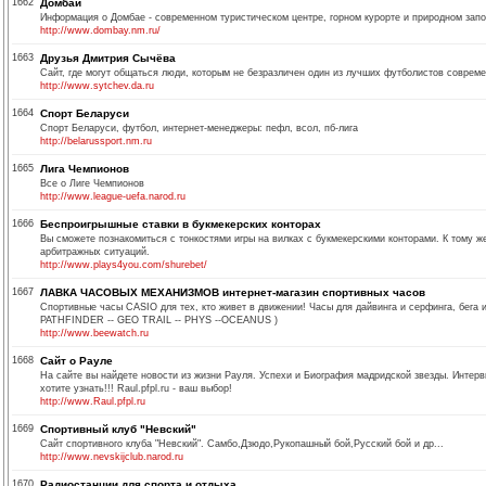
1662
Домбай
Информация о Домбае - современном туристическом центре, горном курорте и природном запо
http://www.dombay.nm.ru/
1663
Друзья Дмитрия Сычёва
Сайт, где могут общаться люди, которым не безразличен один из лучших футболистов соврем
http://www.sytchev.da.ru
1664
Спорт Беларуси
Спорт Беларуси, футбол, интернет-менеджеры: пефл, всол, пб-лига
http://belarussport.nm.ru
1665
Лига Чемпионов
Все о Лиге Чемпионов
http://www.league-uefa.narod.ru
1666
Беспроигрышные ставки в букмекерских конторах
Вы сможете познакомиться с тонкостями игры на вилках с букмекерскими конторами. К тому ж
арбитражных ситуаций.
http://www.plays4you.com/shurebet/
1667
ЛАВКА ЧАСОВЫХ МЕХАНИЗМОВ интернет-магазин спортивных часов
Спортивные часы CASIO для тех, кто живет в движении! Часы для дайвинга и серфинга, бега
PATHFINDER -- GEO TRAIL -- PHYS --OCEANUS )
http://www.beewatch.ru
1668
Сайт о Рауле
На сайте вы найдете новости из жизни Рауля. Успехи и Биография мадридской звезды. Интерв
хотите узнать!!! Raul.pfpl.ru - ваш выбор!
http://www.Raul.pfpl.ru
1669
Спортивный клуб "Невский"
Сайт спортивного клуба "Невский". Самбо,Дзюдо,Рукопашный бой,Русский бой и др...
http://www.nevskijclub.narod.ru
1670
Радиостанции для спорта и отдыха