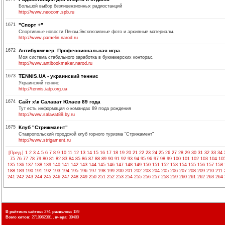
Большой выбор безлицензионных радиостанций
http://www.neocom.spb.ru
1671
"Спорт +"
Спортивные новости Пензы.Эксклюзивные фото и архивные материалы.
http://www.pamelin.narod.ru
1672
Антибукмекер. Профессиональная игра.
Моя система стабильного заработка в букмекерских конторах.
http://www.antibookmaker.narod.ru
1673
TENNIS.UA - украинский теннис
Украинский теннис
http://tennis.iatp.org.ua
1674
Сайт х\к Салават Юлаев 89 года
Тут есть информация о командах 89 ггода рождения
http://www.salavat89.by.ru
1675
Клуб "Стрижмаент"
Ставропольский городской клуб горного туризма "Стрижамент"
http://www.strigament.ru
[Пред.]
1
2
3
4
5
6
7
8
9
10
11
12
13
14
15
16
17
18
19
20
21
22
23
24
25
26
27
28
29
30
31
32
33
34
75
76
77
78
79
80
81
82
83
84
85
86
87
88
89
90
91
92
93
94
95
96
97
98
99
100
101
102
103
104
10
135
136
137
138
139
140
141
142
143
144
145
146
147
148
149
150
151
152
153
154
155
156
157
158
188
189
190
191
192
193
194
195
196
197
198
199
200
201
202
203
204
205
206
207
208
209
210
211
241
242
243
244
245
246
247
248
249
250
251
252
253
254
255
256
257
258
259
260
261
262
263
264
В рейтинге сайтов:
274,
разделов:
189
Всего хитов:
2718962381 ,
вчера:
39480