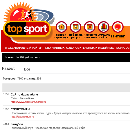
МЕЖДУНАРОДНЫЙ РЕЙТИНГ СПОРТИВНЫХ, ОЗДОРОВИТЕЛЬНЫХ И МЕДИЙНЫХ РЕСУРСОВ
Начало
>>
Общий каталог
Раздел:
Все
Ресурсов:
7305
страниц:
293
1651
Сайт о баскетболе
Сайт о баскетболе
http://www.nbaslam.narod.ru
1652
СПОРТОМАН
Спортомания -стиль жизни. Здесь будет интересно всем, кто тренируется по жизни или только 
http://sportoman.ru
1653
Гандбол
Гандбольный клуб "Чеховские Медведи" официальный сайт.