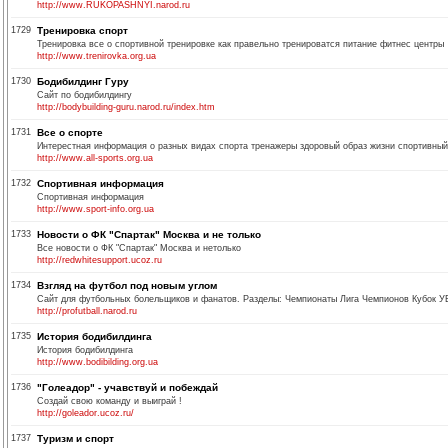
http://www.RUKOPASHNYI.narod.ru
1729
Тренировка спорт
Тренировка все о спортивной тренировке как правельно тренироватся питание фитнес центры
http://www.trenirovka.org.ua
1730
Бодибилдинг Гуру
Сайт по бодибилдингу
http://bodybuilding-guru.narod.ru/index.htm
1731
Все о спорте
Интерестная информация о разных видах спорта тренажеры здоровый образ жизни спортивный
http://www.all-sports.org.ua
1732
Спортивная информация
Спортивная информация
http://www.sport-info.org.ua
1733
Новости о ФК "Спартак" Москва и не только
Все новости о ФК "Спартак" Москва и нетолько
http://redwhitesupport.ucoz.ru
1734
Взгляд на футбол под новым углом
Сайт для футбольных болельщиков и фанатов. Разделы: Чемпионаты Лига Чемпионов Кубок 
http://profutball.narod.ru
1735
История бодибилдинга
История бодибилдинга
http://www.bodibilding.org.ua
1736
"Голеадор" - учавствуй и побеждай
Создай свою команду и выиграй !
http://goleador.ucoz.ru/
1737
Туризм и спорт