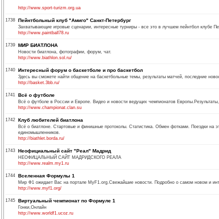
http://www.sport-turizm.org.ua
1738
Пейнтбольный клуб "Амиго" Санкт-Петербург
Захватывающие игровые сценарии, интересные турниры - все это в лучшем пейнтбол клубе Пе
http://www.paintball78.ru
1739
МИР БИАТЛОНА
Новости биатлона, фотографии, форум, чат.
http://www.biathlon.sol.ru/
1740
Интересный форум о баскетболе и про баскетбол
Здесь вы сможете найти общение на баскетбольные темы, результаты матчей, последние новост
http://basket.3bb.ru/
1741
Всё о футболе
Всё о футболе в России и Европе. Видео и новости ведущих чемпионатов Европы.Результаты
http://www.championat.clan.su
1742
Клуб любителей биатлона
Всё о биатлоне. Стартовые и финишные протоколы. Статистика. Обмен фотками. Поездки на 
единомышленников.
http://biathlet.borda.ru/
1743
Неофициальный сайт "Реал" Мадрид
НЕОФИЦАЛЬНЫЙ САЙТ МАДРИДСКОГО РЕАЛА
http://www.realm.my1.ru
1744
Вселенная Формулы 1
Мир Ф1 ожидает Вас на портале MyF1.org.Свежайшие новости. Подробно о самом новом и инт
http://www.myf1.org/
1745
Виртуальный чемпионат по Формуле 1
Гонки,Онлайн
http://www.worldf1.ucoz.ru