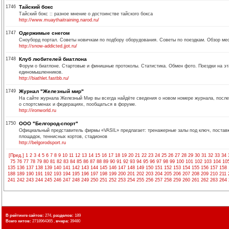
1746
Тайский бокс
Тайский бокс :: разное мнение о достоинстве тайского бокса
http://www.muaythaitraining.narod.ru/
1747
Одержимые снегом
Сноуборд портал. Советы новичкам по подбору оборудования. Советы по поездкам. Обзор мес
http://snow-addicted.jjot.ru/
1748
Клуб любителей биатлона
Форум о биатлоне. Стартовые и финишные протоколы. Статистика. Обмен фото. Поездки на э
единомышленников.
http://biathlet.fastbb.ru/
1749
Журнал "Железный мир"
На сайте журнала Железный Мир вы всегда найдёте сведения о новом номере журнала, послед
о спортсменах и федерациях, пообщаться в форуме.
http://ironworld.ru
1750
ООО "Белгород-спорт"
Официальный представитель фирмы «VASIL» предлагает: тренажерные залы под ключ, поставку
площадок, теннисных кортов, стадионов
http://belgorodsport.ru
[Пред.]
1
2
3
4
5
6
7
8
9
10
11
12
13
14
15
16
17
18
19
20
21
22
23
24
25
26
27
28
29
30
31
32
33
34
75
76
77
78
79
80
81
82
83
84
85
86
87
88
89
90
91
92
93
94
95
96
97
98
99
100
101
102
103
104
10
135
136
137
138
139
140
141
142
143
144
145
146
147
148
149
150
151
152
153
154
155
156
157
158
188
189
190
191
192
193
194
195
196
197
198
199
200
201
202
203
204
205
206
207
208
209
210
211
241
242
243
244
245
246
247
248
249
250
251
252
253
254
255
256
257
258
259
260
261
262
263
264
В рейтинге сайтов:
274,
разделов:
189
Всего хитов:
2718964365 ,
вчера:
39480