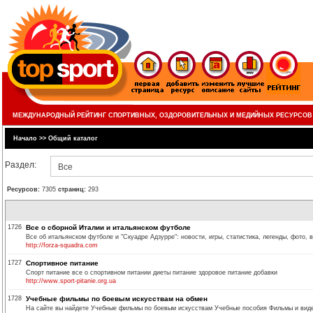
МЕЖДУНАРОДНЫЙ РЕЙТИНГ СПОРТИВНЫХ, ОЗДОРОВИТЕЛЬНЫХ И МЕДИЙНЫХ РЕСУРСОВ
Начало
>>
Общий каталог
Раздел:
Все
Ресурсов:
7305
страниц:
293
1726
Все о сборной Италии и итальянском футболе
Все об итальянском футболе и "Скуадре Адзурре": новости, игры, статистика, легенды, фото, 
http://forza-squadra.com
1727
Спортивное питание
Спорт питание все о спортивном питании диеты питание здоровое питание добавки
http://www.sport-pitanie.org.ua
1728
Учебные фильмы по боевым искусствам на обмен
На сайте вы найдете Учебные фильмы по боевым искусствам Учебные пособия Фильмы и виде