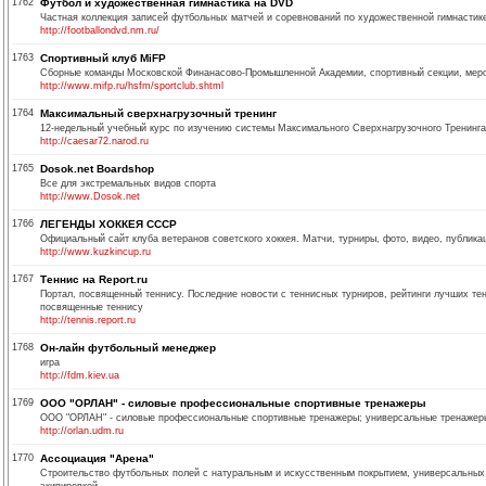
1762
Футбол и художественная гимнастика на DVD
Частная коллекция записей футбольных матчей и соревнований по художественной гимнастик
http://footballondvd.nm.ru/
1763
Спортивный клуб MiFP
Сборные команды Московской Финанасово-Промышленной Академии, спортивный секции, меро
http://www.mifp.ru/hsfm/sportclub.shtml
1764
Максимальный сверхнагрузочный тренинг
12-недельный учебный курс по изучению системы Максимального Сверхнагрузочного Тренинга
http://caesar72.narod.ru
1765
Dosok.net Boardshop
Все для экстремальных видов спорта
http://www.Dosok.net
1766
ЛЕГЕНДЫ ХОККЕЯ СССР
Официальный сайт клуба ветеранов советского хоккея. Матчи, турниры, фото, видео, публика
http://www.kuzkincup.ru
1767
Теннис на Report.ru
Портал, посвященный теннису. Последние новости с теннисных турниров, рейтинги лучших тен
посвященные теннису
http://tennis.report.ru
1768
Он-лайн футбольный менеджер
игра
http://fdm.kiev.ua
1769
OOO "ОРЛАН" - силовые профессиональные спортивные тренажеры
OOO "ОРЛАН" - силовые профессиональные спортивные тренажеры; универсальные тренажеры,
http://orlan.udm.ru
1770
Ассоциация "Арена"
Строительство футбольных полей с натуральным и искусственным покрытием, универсальных 