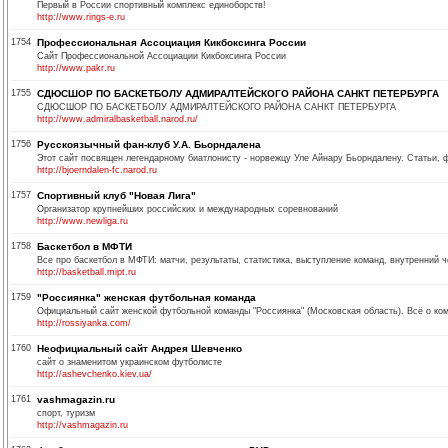
Первый в России спортивный комплекс единоборств!
http://www.rings-e.ru
1754
Профессиональная Ассоциация Кикбоксинга России
Сайт Профессиональной Ассоциации Кикбоксинга России
http://www.pakr.ru
1755
СДЮСШОР ПО БАСКЕТБОЛУ АДМИРАЛТЕЙСКОГО РАЙОНА САНКТ ПЕТЕРБУРГА
СДЮСШОР ПО БАСКЕТБОЛУ АДМИРАЛТЕЙСКОГО РАЙОНА САНКТ ПЕТЕРБУРГА
http://www.admiralbasketball.narod.ru/
1756
Русскоязычный фан-клуб У.А. Бьорндалена
Этот сайт посвящен легендарному биатлонисту - норвежцу Уле Айнару Бьорндалену. Статьи, ф
http://bjoerndalen-fc.narod.ru
1757
Спортивный клуб "Новая Лига"
Организатор крупнейших российских и международных соревнований
http://www.newliga.ru
1758
Баскетбол в МФТИ
Все про баскетбол в МФТИ: матчи, результаты, статистика, выступление команд, внутренний ч
http://basketball.mipt.ru
1759
"Россиянка" женская футбольная команда
Официальный сайт женской футбольной команды "Россиянка" (Московская область). Всё о ком
http://rossiyanka.com/
1760
Неофициальный сайт Андрея Шевченко
сайт о знаменитом украинском футболисте
http://ashevchenko.kiev.ua/
1761
vashmagazin.ru
спорт, туризм
http://vashmagazin.ru