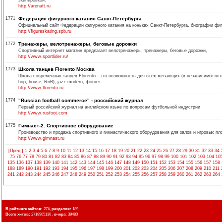
экипировкой.
http://arenaft.ru
1771
Федерация фигурного катания Санкт-Петербурга
Официальный сайт Федерации фигурного катания на коньках Санкт-Петербурга, биографии фигу
http://figureskating.spb.ru
1772
Тренажеры, велотренажеры, беговые дорожки
Cпортивный интернет магазин предлагает велотренажеры, тренажеры, беговые дорожки,
http://www.sportlider.ru/
1773
Школа танцев Florento Москва
Школа современных танцев Florento - это возможность для всех желающих (в независимости о
hop, house, RnB), jazz-modern, фитнес.
http://www.florento.ru
1774
"Russian football commerce" - российский журнал
Первый российский журнал на английском языке по вопросам футбольной индустрии
http://www.rusfoot.com
1775
Гимнаст-2. Спортивное оборудование
Производство и продажа спортивного и гимнастического оборудования для залов и игровых пл
http://www.gimnast.ru
[Пред.]
1
2
3
4
5
6
7
8
9
10
11
12
13
14
15
16
17
18
19
20
21
22
23
24
25
26
27
28
29
30
31
32
33
34
75
76
77
78
79
80
81
82
83
84
85
86
87
88
89
90
91
92
93
94
95
96
97
98
99
100
101
102
103
104
10
135
136
137
138
139
140
141
142
143
144
145
146
147
148
149
150
151
152
153
154
155
156
157
158
188
189
190
191
192
193
194
195
196
197
198
199
200
201
202
203
204
205
206
207
208
209
210
211
241
242
243
244
245
246
247
248
249
250
251
252
253
254
255
256
257
258
259
260
261
262
263
264
В рейтинге сайтов:
274,
разделов:
189
Всего хитов:
2718965130 ,
вчера:
39480