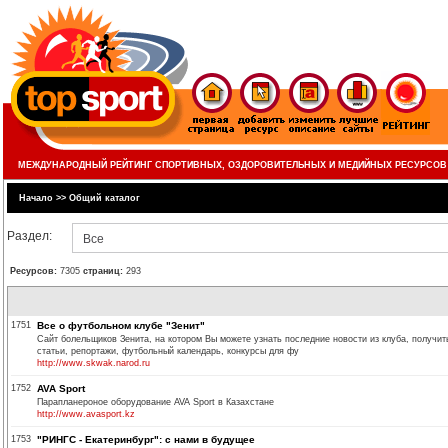
МЕЖДУНАРОДНЫЙ РЕЙТИНГ СПОРТИВНЫХ, ОЗДОРОВИТЕЛЬНЫХ И МЕДИЙНЫХ РЕСУРСОВ
Начало
>>
Общий каталог
Раздел:
Все
Ресурсов:
7305
страниц:
293
1751
Все о футбольном клубе "Зенит"
Сайт болельщиков Зенита, на котором Вы можете узнать последние новости из клуба, получи
статьи, репортажи, футбольный календарь, конкурсы для фу
http://www.skwak.narod.ru
1752
AVA Sport
Парапланероное оборудование AVA Sport в Казахстане
http://www.avasport.kz
1753
"РИНГС - Екатеринбург": с нами в будущее