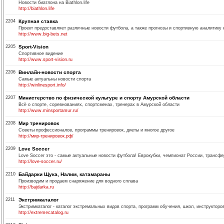
Новости биатлона на Biathlon.life
http://biathlon.life
2204
Крупная ставка
Проект предоставляет различные новости футбола, а также прогнозы и спортивную аналитику
http://www.big-bets.net
2205
Sport-Vision
Спортивное видение
http://www.sport-vision.ru
2206
Винлайн-новости спорта
Самые актуальны новости спорта
http://winlinesport.info/
2207
Министерство по физической культуре и спорту Амурской области
Всё о спорте, соревнованиях, спортсменах, тренерах в Амурской области
http://www.minsportamur.ru/
2208
Мир тренировок
Советы профессионалов, программы тренировок, диеты и многое другое
http://мир-тренировок.рф/
2209
Love Soccer
Love Soccer это - самые актуальные новости футбола! Еврокубки, чемпионат России, трансф
http://love-soccer.ru/
2210
Байдарки Щука, Налим, катамараны
Производим и продаем снаряжение для водного сплава
http://bajdarka.ru
2211
Экстримкаталог
Экстримкаталог - каталог экстремальных видов спорта, программ обучения, школ, инструкторо
http://extremecatalog.ru