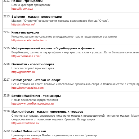
2212
Fit-box - тренировки
Блог о кроссфит тренировках
http://fit-box.xyz
2213
Stelstour - магазин велосипедов
Магазин “Стелстур” осуществляет продажу велосипедов бренда “Стелс”.
http://stelstour.ru/
2214
Книга-инструкция
Книга-инструкция по созданию и поддержанию тела в продуктивном состоянии
http://www.silv.biz-factor.ru
2215
Информационный портал о бодибилдинге и фитнесе
Бодибилдинг, фитнес и пауэрлифтинг - мир красоты, силы и успеха...Если Вы ищите качестве
http://coolmassa.com/
2216
GornozFm - новости спорта
Новости спорта Пермского края
http://gornozfm.ru
2217
BetsMagazine - ставки на спорт
Всё о ставках на спорт, платные и бесплатные прогнозы на спорт, о мошенничестве в сфере пр
http://betsmagazine.com
2218
BowflexMaxTrainer - тренажеры
Новые технологии кардио тренинга
http://www.bowflexmaxtrainer.ru
2219
Maxnutrition.ru - магазин спортивных товаров
Спортивные товары, спортивное питание от мировых производителей - интернет-магазин Maxnut
сжиросжигатели от известных мировых брендов. Всегда широк
http://maxnutrition.ru/
2220
Fonbet Online - ставки
Букмекерская контора Фонбет - культовый российский букмекер