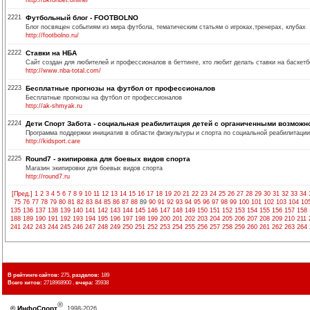
http://bkfonbet.online/
2221
Футбольный блог - FOOTBOLNO
Блог посвящен событиям из мира футбола, тематическим статьям о игроках,тренерах, клубах
http://footbolno.ru/
2222
Ставки на НБА
Сайт создан для любителей и профессионалов в беттинге, кто любит делать ставки на баскетбо
http://www.nba-total.com/
2223
Бесплатные прогнозы на футбол от профессионалов
Бесплатные прогнозы на футбол от профессионалов
http://ak-shmyak.ru
2224
Дети Спорт Забота - cоциальная реабилитация детей с органиченными возможн
Программа поддержки инициатив в области физкультуры и спорта по социальной реабилитаци
http://kidsport.care
2225
Round7 - экипировка для боевых видов спорта
Магазин экипировки для боевых видов спорта
http://round7.ru
[Пред.]
1
2
3
4
5
6
7
8
9
10
11
12
13
14
15
16
17
18
19
20
21
22
23
24
25
26
27
28
29
30
31
32
33
34
75
76
77
78
79
80
81
82
83
84
85
86
87
88
89
90
91
92
93
94
95
96
97
98
99
100
101
102
103
104
10
135
136
137
138
139
140
141
142
143
144
145
146
147
148
149
150
151
152
153
154
155
156
157
158
188
189
190
191
192
193
194
195
196
197
198
199
200
201
202
203
204
205
206
207
208
209
210
211
241
242
243
244
245
246
247
248
249
250
251
252
253
254
255
256
257
258
259
260
261
262
263
264
В рейтинге сайтов:
275,
разделов:
189
Всего хитов:
2718968900 ,
вчера:
35938
®
©
ИнфоСпорт
, 1998-2026