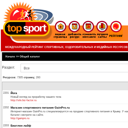
МЕЖДУНАРОДНЫЙ РЕЙТИНГ СПОРТИВНЫХ, ОЗДОРОВИТЕЛЬНЫХ И МЕДИЙНЫХ РЕСУРСОВ
Начало
>>
Общий каталог
Раздел:
Все
Ресурсов:
7305
страниц:
293
2201
Йога
Новый взгляд на проработку вашего тела
http://silv.biz-factor.ru
2202
Магазин спортивного питания GainPro.ru
Интернет-магазин GainPro.ru специализируется на продаже спортивного питания в Крыму. У на
Каталог смотрите на сайте.
http://gainpro.ru
2203
Биатлон лайф