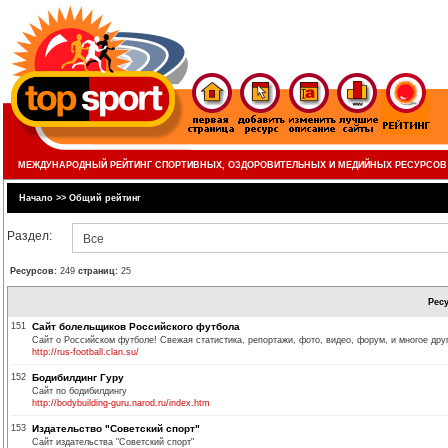
МЕЖДУНАРОДНЫЙ РЕЙТИНГ СПОРТИВНЫХ, ОЗДОРОВИТЕЛЬНЫХ И МЕДИЙНЫХ РЕСУРСОВ
Начало
>>
Общий рейтинг
Раздел:
Все
Ресурсов:
249
страниц:
25
Рес
151
Сайт болельщиков Российского футбола
Сайт о Российском футболе! Свежая статистика, репортажи, фото, видео, форум, и многое друг
http://rus-football.clan.su/
152
Бодибилдинг Гуру
Сайт по бодибилдингу
http://bodybuilding-guru.narod.ru/index.htm
153
Издательство "Советский спорт"
Сайт издательства "Советский спорт"