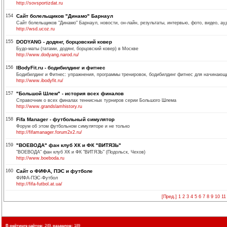
http://sovsportizdat.ru
154
Сайт болельщиков "Динамо" Барнаул
Сайт болельщиков "Динамо" Барнаул, новости, он-лайн, результаты, интервью, фото, видео, ауд
http://wsd.ucoz.ru
155
DODYANG - додянг, борцовский ковер
Будо-маты (татами, додянг, борцовский ковер) в Москве
http://www.dodyang.narod.ru/
156
IBodyFit.ru - бодибилдинг и фитнес
Бодибилдинг и Фитнес: упражнения, программы тренировок, бодибилдинг фитнес для начинающих
http://www.ibodyfit.ru/
157
"Большой Шлем" - история всех финалов
Справочник о всех финалах теннисных турниров серии Большого Шлема
http://www.grandslamhistory.ru
158
Fifa Manager - футбольный симулятор
Форум об этом футбольном симуляторе и не только
http://fifamanager.forum2x2.ru/
159
"ВОЕВОДА" фан клуб ХК и ФК "ВИТЯЗЬ"
"ВОЕВОДА" фан клуб ХК и ФК "ВИТЯЗЬ" (Подольск, Чехов)
http://www.boeboda.ru
160
Сайт о ФИФА, ПЭС и футболе
ФИФА-ПЭС-Футбол
http://fifa-futbol.at.ua/
[Пред.]
1
2
3
4
5
6
7
8
9
10
11
В рейтинге сайтов:
249,
разделов:
189