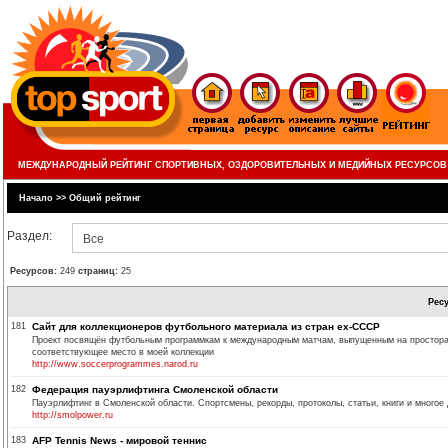
МЕЖДУНАРОДНЫЙ РЕЙТИНГ СПОРТИВНЫХ, ОЗДОРОВИТЕЛЬНЫХ И МЕДИЙНЫХ РЕСУРСОВ
Начало
>>
Общий рейтинг
Раздел:
Все
Ресурсов:
249
страниц:
25
Рес
181
Сайт для коллекционеров футбольного материала из стран ex-СССР
Проект посвящён футбольным программкам к международным матчам, выпущенным на просторах 
соответствующее место в моей коллекции
http://www.soccerprogrammes.narod.ru
182
Федерация пауэрлифтинга Смоленской области
Пауэрлифтинг в Смоленской области. Спортсмены, рекорды, протоколы, статьи, книги и многое 
http://smolpower.ru
183
AFP Tennis News - мировой теннис