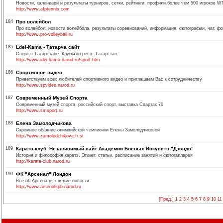
Новости, календари и результаты турниров, сетки, рейтинги, профили более чем 500 игроков WT
http://www.afptennis.com
184
Про волейбол
Про волейбол: новости волейбола, результаты соревнований, информация, фотографии, чат, ф
http://www.pro-volleyball.ru
185
Ldel-Kama - Татарча сайт
Cпорт в Татарстане. Клубы из респ. Татарстан.
http://www.idel-kama.narod.ru/sport.htm
186
Спортивное видео
Приветствуем всех любителей спортивного видео и приглашаем Вас к сотрудничеству
http://www.spvideo.narod.ru
187
Современный Музей Спорта
Современный музей спорта, российский спорт, выставка Спартак 70
http://www.smsport.ru
188
Елена Замолодчикова
Скромное обаяние олимпийской чемпионки Елены Замолодчиковой
http://www.zamolodchikova.fr.st
189
Каратэ-клуб. Независимый сайт Академии Боевых Искусств "Дзэндо"
История и философия каратэ. Этикет, статьи, расписание занятий и фотогаллерея
http://karate-club.narod.ru
190
ФК "Арсенал" Лондон
Всё об Арсенале, свежие новости
http://www.arsenalspb.narod.ru
[Пред.]
1
2
3
4
5
6
7
8
9
10
11