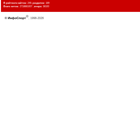
В рейтинге сайтов:
249,
разделов:
189
Всего хитов:
2718881007 ,
вчера:
38100
®
©
ИнфоСпорт
, 1998-2026